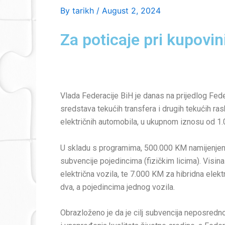
By
tarikh
/
August 2, 2024
Za poticaje pri kupovi
Vlada Federacije BiH je danas na prijedlog Fede
sredstava tekućih transfera i drugih tekućih r
električnih automobila, u ukupnom iznosu od 1
U skladu s programima, 500.000 KM namijenjeno j
subvencije pojedincima (fizičkim licima). Visin
električna vozila, te 7.000 KM za hibridna elek
dva, a pojedincima jednog vozila.
Obrazloženo je da je cilj subvencija neposredno