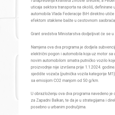
i unapređenja kvaliteta životne sredine, a Fede
uticaja sektora transporta na okoliš, definirane
automobila Vlada Federacije BiH direktno utiče
efektom staklene bašte u cestovnom saobraćaj
Grant sredstva Ministarstva dodjeljivat će se 
Namjena ova dva programa je dodjela subvencija 
električni pogon i automobila koja uz motor sa 
novim automobilom smatra putničko vozilo koje ni
proizvodnje nije izvršena prije 1.1.2024. godine
sjedište vozača (putnička vozila kategorije M1).
sa emisijom CO2 manjom od 50 g/km.
U obrazloženju ova dva programa navedeno je d
za Zapadni Balkan, te da je u strategijama i d
posebno u urbanim područjima.