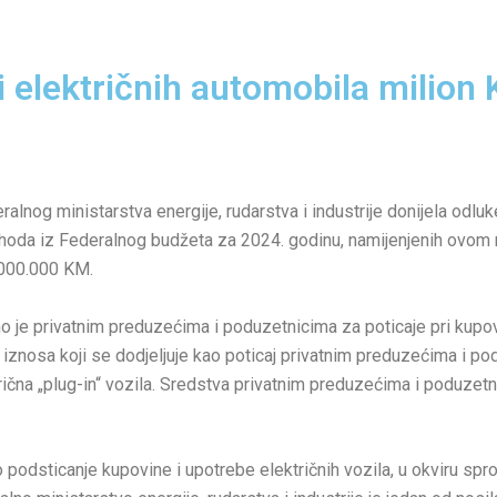
ni električnih automobila milion
ralnog ministarstva energije, rudarstva i industrije donijela odlu
ashoda iz Federalnog budžeta za 2024. godinu, namijenjenih ovom
.000.000 KM.
e privatnim preduzećima i poduzetnicima za poticaje pri kupovini
a iznosa koji se dodjeljuje kao poticaj privatnim preduzećima i p
trična „plug-in“ vozila. Sredstva privatnim preduzećima i poduzetn
 podsticanje kupovine i upotrebe električnih vozila, u okviru sp