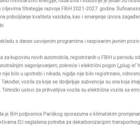
ralno ministarstvo energije, rudarstva i industrije je jedan od n
 u ciljevima Strategije razvoja FBiH 2021-2027. godina. Sufinansira
 na poboljšanje kvaliteta vazduha, kao i smanjenje izvora zagađ
u.
u skladu s danas usvojenim programima i raspisanim javnim poziv
za kupovinu novih automobila, registriranih u FBiH u periodu od 1
unutrašnjim sagorijevanjem, pokreće i električni pogon („plug-in“ 
je bilo u upotrebi i nikada, nigdje nije bilo registrirano, odnosn
. Također, vozila za koja se dodjeljuje subvencija su ona koja imaj
 Tehnički uslovi za prihvatljiva vozila su električna vozila sa emi
a je BiH potpisnica Pariškog sporazuma o klimatskim promjenama
irektivama EU naglašena potreba za dekarbonizacijom transportnog 