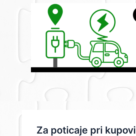
Skip
Post
to
navigation
content
Za poticaje pri kupov