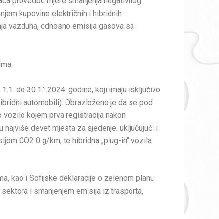
osilaca provedbe mjere smanjenja negativnog
njem kupovine električnih i hibridnih
enja vazduha, odnosno emisija gasova sa
ima.
.1. do 30.11.2024. godine, koji imaju isključivo
hibridni automobili). Obrazloženo je da se pod
o vozilo kojem prva registracija nakon
u najviše devet mjesta za sjedenje, uključujući i
sijom CO2 0 g/km, te hibridna „plug-in“ vozila
, kao i Sofijske deklaracije o zelenom planu
sektora i smanjenjem emisija iz trasporta,