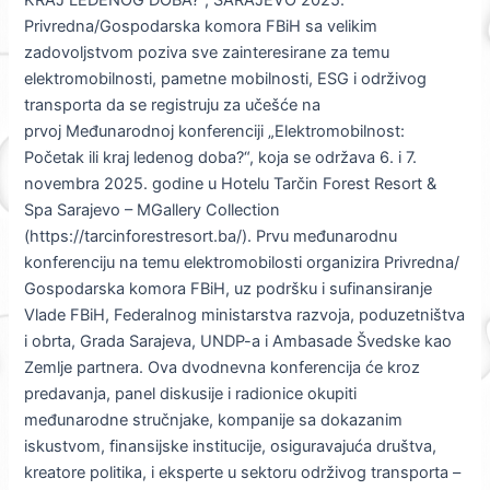
Privredna/Gospodarska komora FBiH sa velikim
zadovoljstvom poziva sve zainteresirane za temu
elektromobilnosti, pametne mobilnosti, ESG i održivog
transporta da se registruju za učešće na
prvoj Međunarodnoj konferenciji „Elektromobilnost:
Početak ili kraj ledenog doba?“, koja se održava 6. i 7.
novembra 2025. godine u Hotelu Tarčin Forest Resort &
Spa Sarajevo – MGallery Collection
(https://tarcinforestresort.ba/). Prvu međunarodnu
konferenciju na temu elektromobilosti organizira Privredna/
Gospodarska komora FBiH, uz podršku i sufinansiranje
Vlade FBiH, Federalnog ministarstva razvoja, poduzetništva
i obrta, Grada Sarajeva, UNDP-a i Ambasade Švedske kao
Zemlje partnera. Ova dvodnevna konferencija će kroz
predavanja, panel diskusije i radionice okupiti
međunarodne stručnjake, kompanije sa dokazanim
iskustvom, finansijske institucije, osiguravajuća društva,
kreatore politika, i eksperte u sektoru održivog transporta –