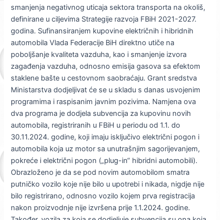
smanjenja negativnog uticaja sektora transporta na okoliš,
definirane u ciljevima Strategije razvoja FBiH 2021-2027.
godina. Sufinansiranjem kupovine električnih i hibridnih
automobila Vlada Federacije BiH direktno utiče na
poboljšanje kvaliteta vazduha, kao i smanjenje izvora
zagađenja vazduha, odnosno emisija gasova sa efektom
staklene bašte u cestovnom saobraćaju. Grant sredstva
Ministarstva dodjeljivat će se u skladu s danas usvojenim
programima i raspisanim javnim pozivima. Namjena ova
dva programa je dodjela subvencija za kupovinu novih
automobila, registriranih u FBiH u periodu od 1.1. do
30.11.2024. godine, koji imaju isključivo električni pogon i
automobila koja uz motor sa unutrašnjim sagorijevanjem,
pokreće i električni pogon („plug-in“ hibridni automobili).
Obrazloženo je da se pod novim automobilom smatra
putničko vozilo koje nije bilo u upotrebi i nikada, nigdje nije
bilo registrirano, odnosno vozilo kojem prva registracija
nakon proizvodnje nije izvršena prije 1.1.2024. godine.
Također, vozila za koja se dodjeljuje subvencija su ona koja