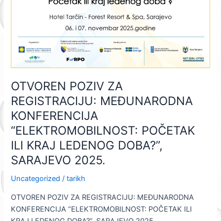
“ELEKTROMOBILNOST:
POČETAK
ILI
KRAJ
LEDENOG
DOBA?”,
SARAJEVO
OTVOREN POZIV ZA
2025.
REGISTRACIJU: MEĐUNARODNA
KONFERENCIJA
“ELEKTROMOBILNOST: POČETAK
ILI KRAJ LEDENOG DOBA?”,
SARAJEVO 2025.
Uncategorized
/
tarikh
OTVOREN POZIV ZA REGISTRACIJU: MEĐUNARODNA
KONFERENCIJA “ELEKTROMOBILNOST: POČETAK ILI
KRAJ LEDENOG DOBA?”, SARAJEVO 2025.