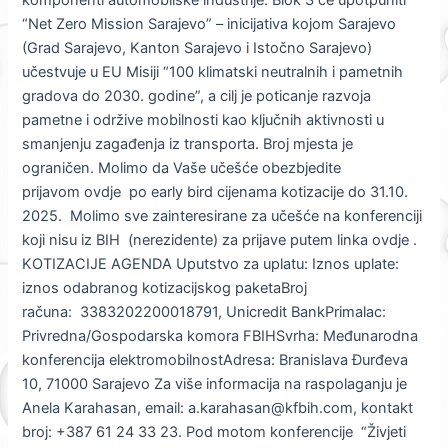
“Net Zero Mission Sarajevo” – inicijativa kojom Sarajevo
(Grad Sarajevo, Kanton Sarajevo i Istočno Sarajevo)
učestvuje u EU Misiji “100 klimatski neutralnih i pametnih
gradova do 2030. godine”, a cilj je poticanje razvoja
pametne i održive mobilnosti kao ključnih aktivnosti u
smanjenju zagađenja iz transporta. Broj mjesta je
ograničen. Molimo da Vaše učešće obezbjedite
prijavom ovdje po early bird cijenama kotizacije do 31.10.
2025. Molimo sve zainteresirane za učešće na konferenciji
koji nisu iz BIH (nerezidente) za prijave putem linka ovdje .
KOTIZACIJE AGENDA Uputstvo za uplatu: Iznos uplate:
iznos odabranog kotizacijskog paketaBroj
računa: 3383202200018791, Unicredit BankPrimalac:
Privredna/Gospodarska komora FBIHSvrha: Međunarodna
konferencija elektromobilnostAdresa: Branislava Đurđeva
10, 71000 Sarajevo Za više informacija na raspolaganju je
Anela Karahasan, email: a.karahasan@kfbih.com, kontakt
broj: +387 61 24 33 23. Pod motom konferencije “Živjeti