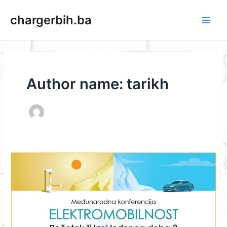
Skip
Main
chargerbih.ba
to
Men
content
Author name: tarikh
OTVOREN
POZIV
ZA
REGISTRACIJU:
MEĐUNARODNA
KONFERENCIJA