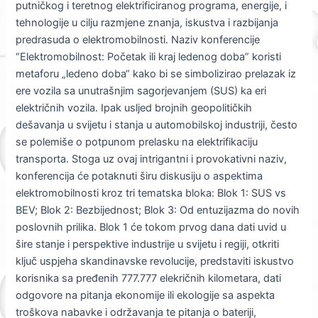
putničkog i teretnog elektrificiranog programa, energije, i
tehnologije u cilju razmjene znanja, iskustva i razbijanja
predrasuda o elektromobilnosti. Naziv konferencije
“Elektromobilnost: Početak ili kraj ledenog doba” koristi
metaforu „ledeno doba“ kako bi se simbolizirao prelazak iz
ere vozila sa unutrašnjim sagorjevanjem (SUS) ka eri
električnih vozila. Ipak usljed brojnih geopolitičkih
dešavanja u svijetu i stanja u automobilskoj industriji, često
se polemiše o potpunom prelasku na elektrifikaciju
transporta. Stoga uz ovaj intrigantni i provokativni naziv,
konferencija će potaknuti širu diskusiju o aspektima
elektromobilnosti kroz tri tematska bloka: Blok 1: SUS vs
BEV; Blok 2: Bezbijednost; Blok 3: Od entuzijazma do novih
poslovnih prilika. Blok 1 će tokom prvog dana dati uvid u
šire stanje i perspektive industrije u svijetu i regiji, otkriti
ključ uspjeha skandinavske revolucije, predstaviti iskustvo
korisnika sa pređenih 777.777 elekričnih kilometara, dati
odgovore na pitanja ekonomije ili ekologije sa aspekta
troškova nabavke i održavanja te pitanja o bateriji,