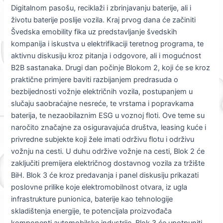
Digitalnom pasošu, reciklaži i zbrinjavanju baterije, ali i
životu baterije poslije vozila. Kraj prvog dana će začiniti
Švedska emobility fika uz predstavljanje švedskih
kompanija i iskustva u elektrifikaciji teretnog programa, te
aktivnu diskusiju kroz pitanja i odgovore, ali i mogućnost
B2B sastanaka. Drugi dan počinje Blokom 2, koji će se kroz
praktične primjere baviti razbijanjem predrasuda o
bezbijednosti vožnje električnih vozila, postupanjem u
slučaju saobraćajne nesreće, te vrstama i popravkama
baterija, te nezaobilaznim ESG u voznoj floti. Ove teme su
naročito značajne za osiguravajuća društva, leasing kuće i
privredne subjekte koji žele imati održivu flotu i održivu
vožnju na cesti. U duhu održive vožnje na cesti, Blok 2 će
zaključiti premijera električnog dostavnog vozila za tržište
BiH. Blok 3 će kroz predavanja i panel diskusiju prikazati
poslovne prilike koje elektromobilnost otvara, iz ugla
infrastrukture punionica, baterije kao tehnologije
skladištenja energije, te potencijala proizvođača
komponenti automobilske industrije. Blok 3 će upotpuniti