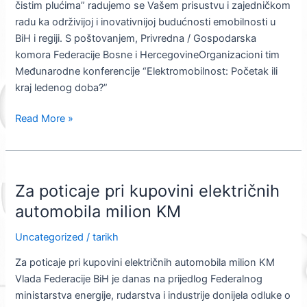
čistim plućima” radujemo se Vašem prisustvu i zajedničkom
radu ka održivijoj i inovativnijoj budućnosti emobilnosti u
BiH i regiji. S poštovanjem, Privredna / Gospodarska
komora Federacije Bosne i HercegovineOrganizacioni tim
Međunarodne konferencije “Elektromobilnost: Početak ili
kraj ledenog doba?”
Read More »
Za
Za poticaje pri kupovini električnih
poticaje
pri
automobila milion KM
kupovini
Uncategorized
/
tarikh
električnih
automobila
Za poticaje pri kupovini električnih automobila milion KM
milion
Vlada Federacije BiH je danas na prijedlog Federalnog
KM
ministarstva energije, rudarstva i industrije donijela odluke o