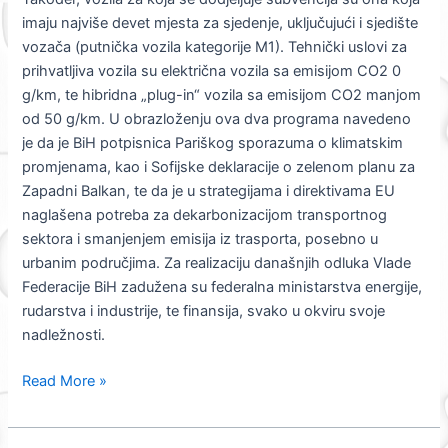
imaju najviše devet mjesta za sjedenje, uključujući i sjedište
vozača (putnička vozila kategorije M1). Tehnički uslovi za
prihvatljiva vozila su električna vozila sa emisijom CO2 0
g/km, te hibridna „plug-in“ vozila sa emisijom CO2 manjom
od 50 g/km. U obrazloženju ova dva programa navedeno
je da je BiH potpisnica Pariškog sporazuma o klimatskim
promjenama, kao i Sofijske deklaracije o zelenom planu za
Zapadni Balkan, te da je u strategijama i direktivama EU
naglašena potreba za dekarbonizacijom transportnog
sektora i smanjenjem emisija iz trasporta, posebno u
urbanim područjima. Za realizaciju današnjih odluka Vlade
Federacije BiH zadužena su federalna ministarstva energije,
rudarstva i industrije, te finansija, svako u okviru svoje
nadležnosti.
Read More »