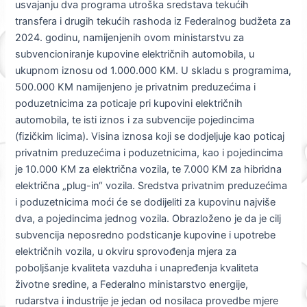
usvajanju dva programa utroška sredstava tekućih
transfera i drugih tekućih rashoda iz Federalnog budžeta za
2024. godinu, namijenjenih ovom ministarstvu za
subvencioniranje kupovine električnih automobila, u
ukupnom iznosu od 1.000.000 KM. U skladu s programima,
500.000 KM namijenjeno je privatnim preduzećima i
poduzetnicima za poticaje pri kupovini električnih
automobila, te isti iznos i za subvencije pojedincima
(fizičkim licima). Visina iznosa koji se dodjeljuje kao poticaj
privatnim preduzećima i poduzetnicima, kao i pojedincima
je 10.000 KM za električna vozila, te 7.000 KM za hibridna
električna „plug-in“ vozila. Sredstva privatnim preduzećima
i poduzetnicima moći će se dodijeliti za kupovinu najviše
dva, a pojedincima jednog vozila. Obrazloženo je da je cilj
subvencija neposredno podsticanje kupovine i upotrebe
električnih vozila, u okviru sprovođenja mjera za
poboljšanje kvaliteta vazduha i unapređenja kvaliteta
životne sredine, a Federalno ministarstvo energije,
rudarstva i industrije je jedan od nosilaca provedbe mjere